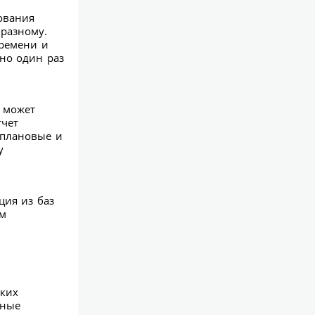
ования
разному.
времени и
но один раз
 может
тчет
 плановые и
у
ция из баз
ом
ских
дные