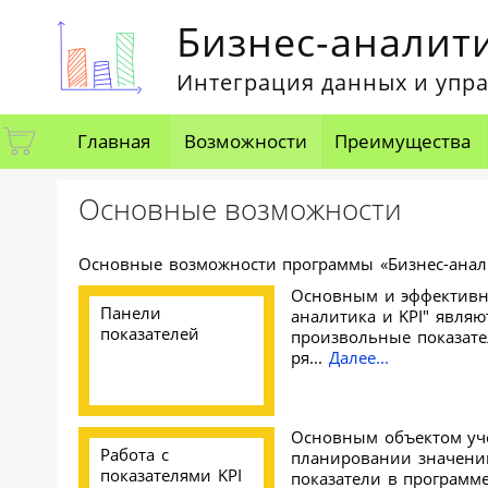
Бизнес-аналити
Интеграция данных и упр
Главная
Возможности
Преимущества
Основные возможности
Основные возможности программы «Бизнес-анали
Основным и эффективны
Панели
аналитика и KPI" являю
показателей
произвольные показате
ря...
Далее...
Основным объектом учет
Работа с
планировании значений
показателями KPI
показатели в программе