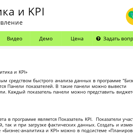
ка и KPI
авление
Видео
Демо
Цена
Задать воп
тика и KPI»
м средством быстрого анализа данных в программе "Биз
тся Панели показателей. В такие панели можно вывести
ли. Каждый показатель панели можно представить виджет
а в программе является Показатель KPI. Показатели учас
, так и при загрузке фактических данных. Создать и изме
 «Бизнес-аналитика и KPI» можно в подсистеме «Планиров