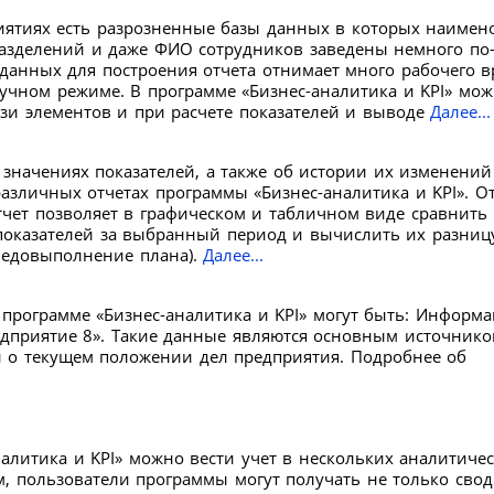
иятиях есть разрозненные базы данных в которых наимен
азделений и даже ФИО сотрудников заведены немного по-
 данных для построения отчета отнимает много рабочего 
ручном режиме. В программе «Бизнес-аналитика и KPI» мож
язи элементов и при расчете показателей и выводе
Далее...
значениях показателей, а также об истории их изменений
азличных отчетах программы «Бизнес-аналитика и KPI». О
чет позволяет в графическом и табличном виде сравнить
показателей за выбранный период и вычислить их разниц
недовыполнение плана).
Далее...
программе «Бизнес-аналитика и KPI» могут быть: Информа
едприятие 8». Такие данные являются основным источник
 о текущем положении дел предприятия. Подробнее об
алитика и KPI» можно вести учет в нескольких аналитиче
м, пользователи программы могут получать не только сво