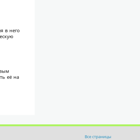
я в него
ческую
овым
ть её на
Все страницы