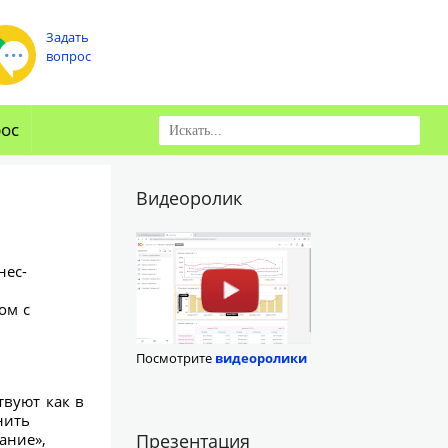
Задать
вопрос
рос
Видеоролик
нес-
ом с
Посмотрите
видеоролики
твуют как в
нить
ание»,
Презентация