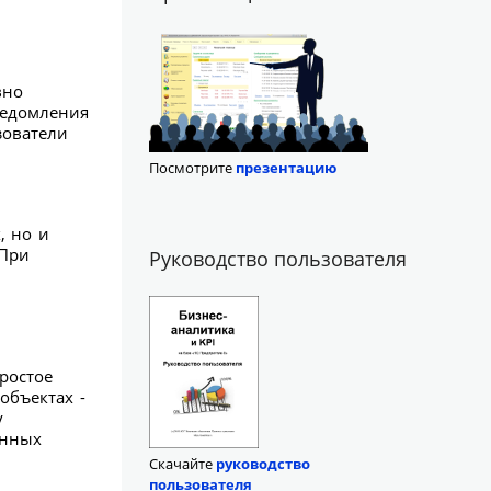
вно
ведомления
зователи
Посмотрите
презентацию
, но и
 При
Руководство пользователя
ростое
объектах -
у
анных
Скачайте
руководство
пользователя