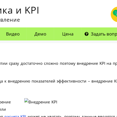
ка и KPI
авление
Видео
Демо
Цена
Задать воп
ятии сразу достаточно сложно поэтому внедрение KPI на п
 к внедрению показателей эффективности – внедрение KP
рение
или
ля
расчета KPI
может не хватать, поэтому данные вводятся 