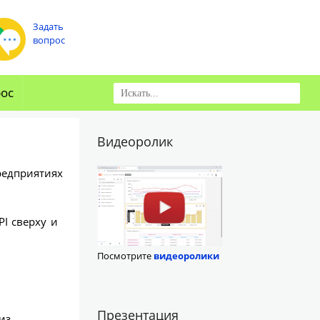
Задать
вопрос
рос
Видеоролик
редприятиях
I сверху и
Посмотрите
видеоролики
Презентация
из