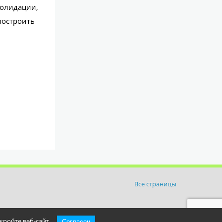
солидации,
построить
Все страницы
кройте веб-сайт.
Согласен