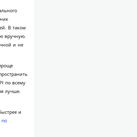
ального
нник
ей. В таком
ию вручную.
очной и не
проще
пространить
PI по всему
зя лучше.
быстрее и
 по