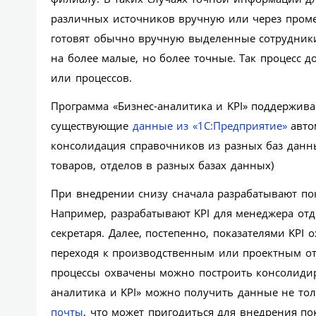
различных источников вручную или через проме
готовят обычно вручную выделенные сотрудники
на более малые, но более точные. Так процесс 
или процессов.
Программа «Бизнес-аналитика и KPI» поддержива
существующие
данные из «1С:Предприятие»
авто
консолидация справочников из разных баз данн
товаров, отделов в разных базах данных)
При внедрении снизу сначала разрабатывают пок
Например, разрабатывают KPI для менеджера от
секретаря. Далее, постепенно, показателями KP
переходя к производственным или проектным отд
процессы охвачены можно построить консолидир
аналитика и KPI» можно получить данные не тол
почты
, что может пригодиться для внедрения пока