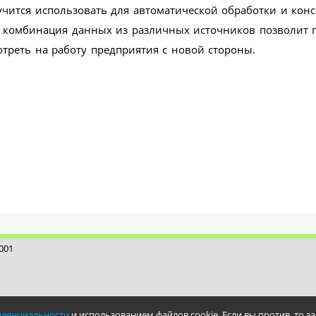
чится использовать для автоматической обработки и кон
А комбинация данных из различных источников позволит 
треть на работу предприятия с новой стороны.
001
иденциальности
и использованием файлов cookie. Если вы против, то за