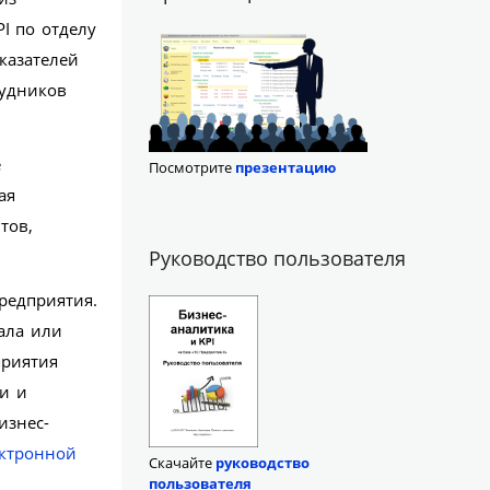
I по отделу
казателей
удников
е
Посмотрите
презентацию
ая
тов,
Руководство пользователя
редприятия.
ала или
приятия
и и
изнес-
ектронной
Скачайте
руководство
пользователя