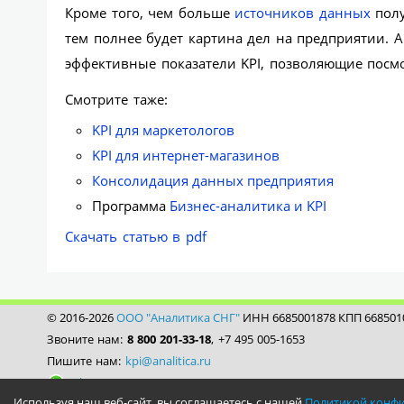
Кроме того, чем больше
источников данных
полу
тем полнее будет картина дел на предприятии. 
эффективные показатели KPI, позволяющие посмо
Смотрите таже:
KPI для маркетологов
KPI для интернет-магазинов
Консолидация данных предприятия
Программа
Бизнес-аналитика и KPI
Скачать статью в pdf
© 2016-2026
ООО "Аналитика СНГ"
ИНН 6685001878 КПП 668501
Звоните нам:
8 800 201-33-18
, +7 495 005-1653
Пишите нам:
kpi@analitica.ru
WhatsApp/79222950532
Используя наш веб-сайт, вы соглашаетесь с нашей
Политикой конф