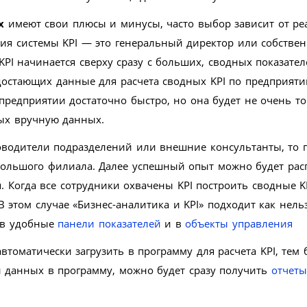
х
имеют свои плюсы и минусы, часто выбор зависит от ре
ия системы KPI — это генеральный директор или собстве
PI начинается сверху сразу с больших, сводных показател
достающих данные для расчета сводных KPI по предприят
 предприятии достаточно быстро, но она будет не очень т
ых вручную данных.
оводители подразделений или внешние консультанты, то 
большого филиала. Далее успешный опыт можно будет рас
. Когда все сотрудники охвачены KPI построить сводные K
В этом случае «Бизнес-аналитика и KPI» подходит как нель
 в удобные
панели показателей
и в
объекты управления
томатически загрузить в программу для расчета KPI, тем 
и данных в программу, можно будет сразу получить
отчеты