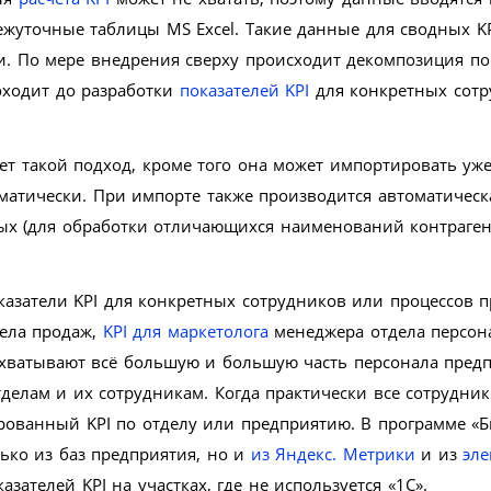
жуточные таблицы MS Excel. Такие данные для сводных KP
. По мере внедрения сверху происходит декомпозиция по
доходит до разработки
показателей KPI
для конкретных сотр
ет такой подход, кроме того она может импортировать уж
матически. При импорте также производится автоматическ
ых (для обработки отличающихся наименований контраген
азатели KPI для конкретных сотрудников или процессов п
дела продаж,
KPI для маркетолога
менеджера отдела персон
I охватывают всё большую и большую часть персонала пред
елам и их сотрудникам. Когда практически все сотрудник
ованный KPI по отделу или предприятию. В программе «Б
ько из баз предприятия, но и
из Яндекс. Метрики
и из
эл
зателей KPI на участках, где не используется «1С».