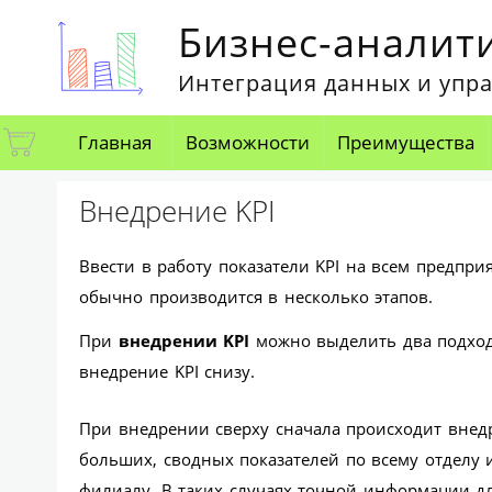
Бизнес-аналити
Интеграция данных и упр
Главная
Возможности
Преимущества
Внедрение KPI
Ввести в работу показатели KPI на всем предпри
обычно производится в несколько этапов.
При
внедрении KPI
можно выделить два подхода
внедрение KPI снизу.
При внедрении сверху сначала происходит внед
больших, сводных показателей по всему отделу 
филиалу. В таких случаях точной информации д